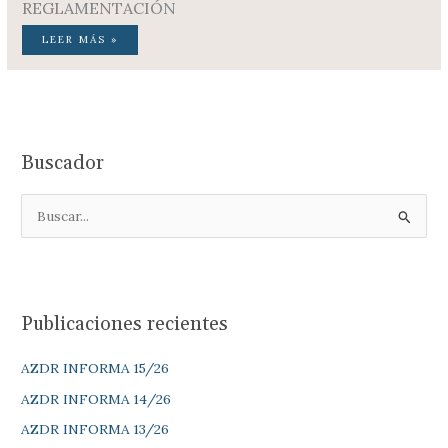
REGLAMENTACIÓN
LEER MÁS »
Buscador
B
u
s
c
Publicaciones recientes
a
r
AZDR INFORMA 15/26
p
AZDR INFORMA 14/26
o
AZDR INFORMA 13/26
r