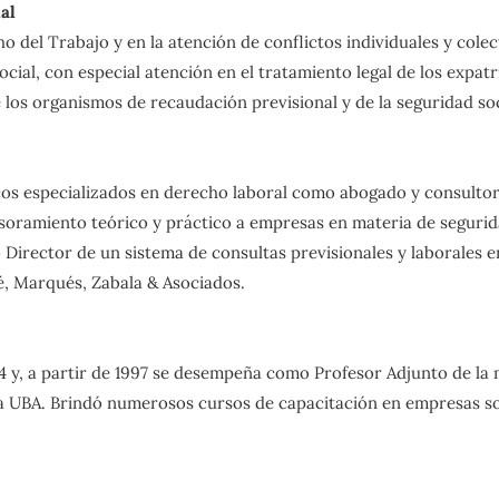
al
o del Trabajo y en la atención de conflictos individuales y colec
cial, con especial atención en el tratamiento legal de los expat
los organismos de recaudación previsional y de la seguridad soci
rídicos especializados en derecho laboral como abogado y consu
oramiento teórico y práctico a empresas en materia de segurida
ector de un sistema de consultas previsionales y laborales en e
é, Marqués, Zabala & Asociados.
4 y, a partir de 1997 se desempeña como Profesor Adjunto de la 
la UBA. Brindó numerosos cursos de capacitación en empresas so
ciones de Derecho del Trabajo y de la Seguridad Social”, dirigid