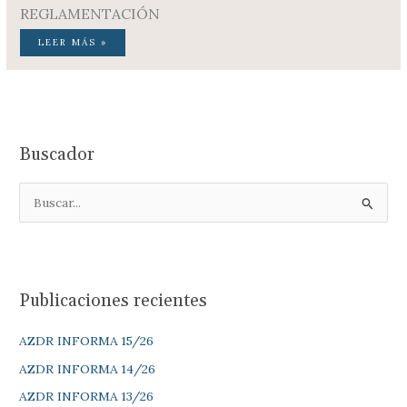
REGLAMENTACIÓN
LEER MÁS »
Buscador
B
u
s
c
Publicaciones recientes
a
r
AZDR INFORMA 15/26
p
AZDR INFORMA 14/26
o
AZDR INFORMA 13/26
r