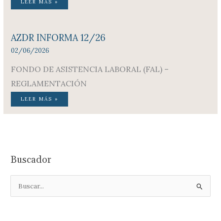
LEER MÁS »
AZDR INFORMA 12/26
02/06/2026
FONDO DE ASISTENCIA LABORAL (FAL) –
REGLAMENTACIÓN
LEER MÁS »
Buscador
B
u
s